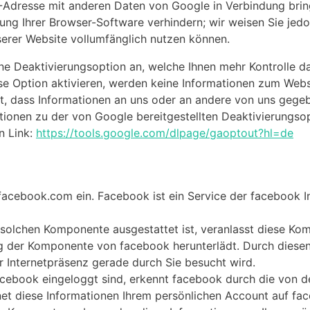
P-Adresse mit anderen Daten von Google in Verbindung brin
ung Ihrer Browser-Software verhindern; wir weisen Sie jedoc
serer Website vollumfänglich nutzen können.
ne Deaktivierungsoption an, welche Ihnen mehr Kontrolle d
iese Option aktivieren, werden keine Informationen zum We
cht, dass Informationen an uns oder an andere von uns gege
tionen zu der von Google bereitgestellten Deaktivierungso
n Link:
https://tools.google.com/dlpage/gaoptout?hl=de
acebook.com ein. Facebook ist ein Service der facebook Inc
r solchen Komponente ausgestattet ist, veranlasst diese Ko
g der Komponente von facebook herunterlädt. Durch diese
r Internetpräsenz gerade durch Sie besucht wird.
acebook eingeloggt sind, erkennt facebook durch die von
et diese Informationen Ihrem persönlichen Account auf face