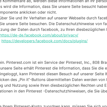
e Kommentare ab, werden diese Informationen an Ihr persö
s wird die Information, dass Sie unsere Seite besucht habe
mponente anklicken oder nicht.
ber Sie und Ihr Verhalten auf unserer Webseite durch face
Sie unsere Seite besuchen. Die Datenschutzhinweise von f
tzung der Daten durch facebook, zu Ihren diesbezüglichen
https://de-de.facebook.com/about/privacy/
r
https://developers.facebook.com/docs/plugins/
n. Pinterest.com ist ein Service der Pinterest, Inc., 808 Br
nsere Seite erhält Pinterest die Information, dass Sie die
 eingeloggt, kann Pinterest diesen Besuch auf unserer Seite 
cken des „Pin it“-Buttons übermittelten Daten werden von 
 und Nutzung sowie Ihren diesbezüglichen Rechten und Ei
ationen in den Pinterest -Datenschutzhinweisen, die Sie üb
te Ihrem Pinterest-Konto zuordnen kann, müssen Sie sich v