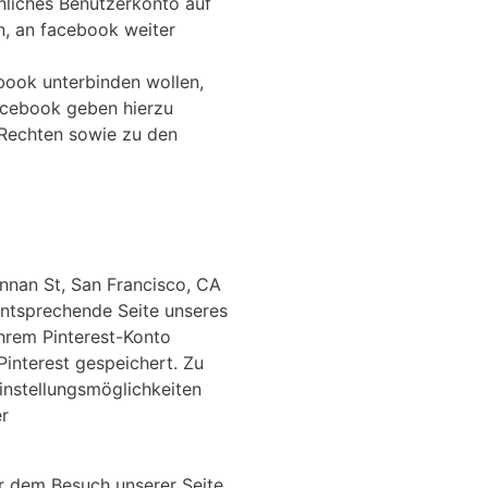
nliches Benutzerkonto auf
n, an facebook weiter
book unterbinden wollen,
acebook geben hierzu
 Rechten sowie zu den
annan St, San Francisco, CA
 entsprechende Seite unseres
Ihrem Pinterest-Konto
Pinterest gespeichert. Zu
nstellungsmöglichkeiten
er
or dem Besuch unserer Seite