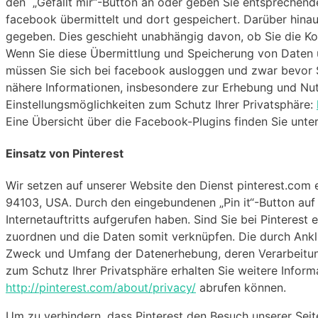
den „Gefällt mir“-Button an oder geben Sie entsprechend
facebook übermittelt und dort gespeichert. Darüber hinau
gegeben. Dies geschieht unabhängig davon, ob Sie die Ko
Wenn Sie diese Übermittlung und Speicherung von Daten ü
müssen Sie sich bei facebook ausloggen und zwar bevor 
nähere Informationen, insbesondere zur Erhebung und Nu
Einstellungsmöglichkeiten zum Schutz Ihrer Privatsphäre:
Eine Übersicht über die Facebook-Plugins finden Sie unte
Einsatz von Pinterest
Wir setzen auf unserer Website den Dienst pinterest.com ei
94103, USA. Durch den eingebundenen „Pin it“-Button auf u
Internetauftritts aufgerufen haben. Sind Sie bei Pinterest
zuordnen und die Daten somit verknüpfen. Die durch Ankli
Zweck und Umfang der Datenerhebung, deren Verarbeitung
zum Schutz Ihrer Privatsphäre erhalten Sie weitere Inform
http://pinterest.com/about/privacy/
abrufen können.
Um zu verhindern, dass Pinterest den Besuch unserer Sei