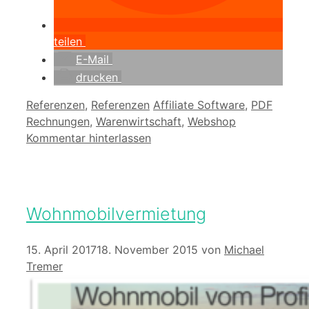
teilen
E-Mail
drucken
Kategorien
Schlagwörter
Referenzen
,
Referenzen
Affiliate Software
,
PDF
Rechnungen
,
Warenwirtschaft
,
Webshop
Kommentar hinterlassen
Wohnmobilvermietung
15. April 2017
18. November 2015
von
Michael
Tremer