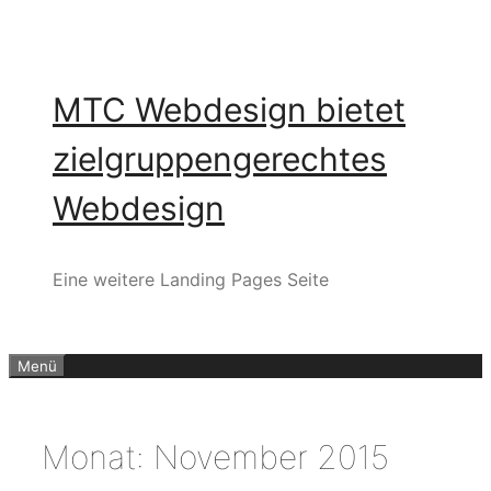
Zum
Inhalt
springen
MTC Webdesign bietet
zielgruppengerechtes
Webdesign
Eine weitere Landing Pages Seite
Menü
Monat:
November 2015