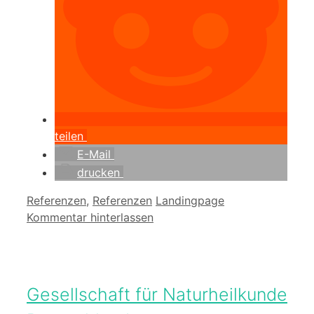
teilen
E-Mail
drucken
Kategorien
Schlagwörter
Referenzen
,
Referenzen
Landingpage
Kommentar hinterlassen
Gesellschaft für Naturheilkunde