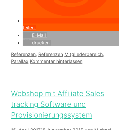
teilen
E-Mail
drucken
Kategorien
Schlagwörter
Referenzen
,
Referenzen
Mitgliederbereich
,
Parallax
Kommentar hinterlassen
Webshop mit Affiliate Sales
tracking Software und
Provisionierungssystem
15. April 2017
18. November 2015
von
Michael